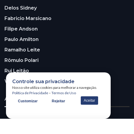
Delos Sidney
Fabricio Marsicano
Filipe Andson
Paulo Amilton
Ramalho Leite
Rômulo Polari
Rui Leitão
Walter Santos
Controle sua privacidade
Nosso site utiliza cookies para melhorar a navegação.
Política de Privacidade
–
Termos de Uso
ASSINE A NOSSA NEWSLETTER!
Aceitar
Customizar
Rejeitar
Receba nossa newsletter