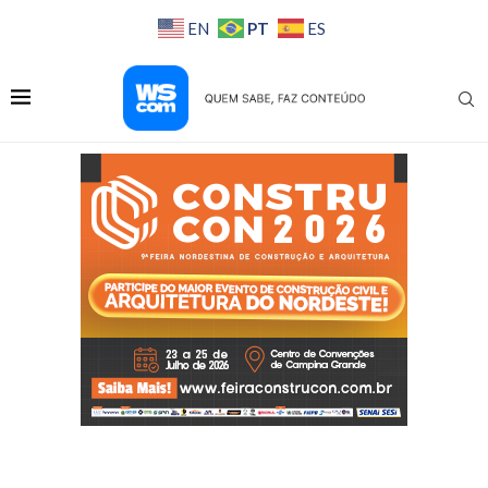
PT
EN
ES