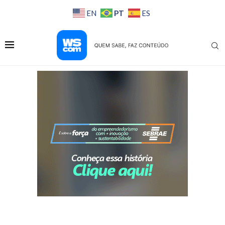
PT
EN
ES