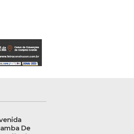
Avenida
 Samba De