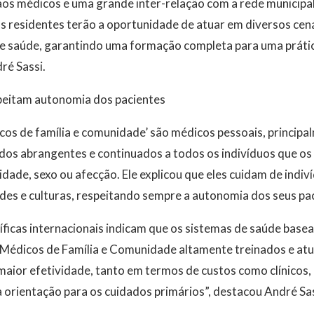
os médicos e uma grande inter-relação com a rede municipal
s residentes terão a oportunidade de atuar em diversos cenár
 de saúde, garantindo uma formação completa para uma práti
ré Sassi.
speitam autonomia dos pacientes
cos de família e comunidade’ são médicos pessoais, princip
ados abrangentes e continuados a todos os indivíduos que os
ade, sexo ou afecção. Ele explicou que eles cuidam de indiv
des e culturas, respeitando sempre a autonomia dos seus pa
tíficas internacionais indicam que os sistemas de saúde bas
 Médicos de Família e Comunidade altamente treinados e at
aior efetividade, tanto em termos de custos como clínicos
orientação para os cuidados primários”, destacou André Sas