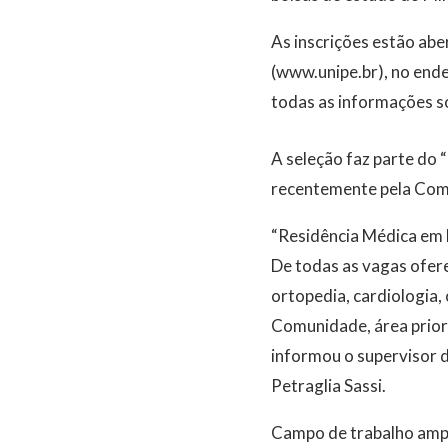
As inscrições estão abe
(www.unipe.br), no ende
todas as informações so
A seleção faz parte do
recentemente pela Comi
“Residência Médica em 
De todas as vagas oferec
ortopedia, cardiologia,
Comunidade, área priori
informou o supervisor 
Petraglia Sassi.
Campo de trabalho amp