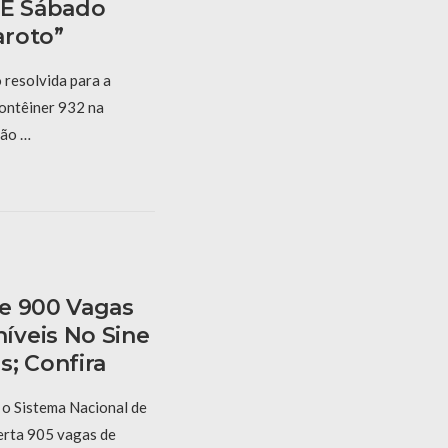
 E Sábado
aroto”
resolvida para a
Contêiner 932 na
ção …
e 900 Vagas
íveis No Sine
s; Confira
, o Sistema Nacional de
erta 905 vagas de