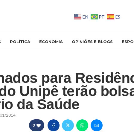
PT
EN
ES
S
POLÍTICA
ECONOMIA
OPINIÕES E BLOGS
ESPO
nados para Residên
do Unipê terão bols
rio da Saúde
01/2014
0