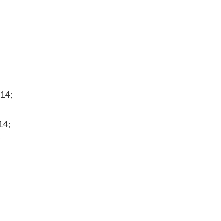
014;
14;
r