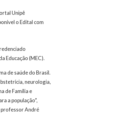
ortal Unipê
onível o Edital com
credenciado
 da Educação (MEC).
ma de saúde do Brasil.
bstetrícia, neurologia,
a de Família e
ra a população”,
, professor André