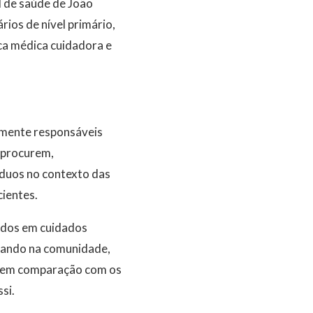
 de saúde de João
ios de nível primário,
ca médica cuidadora e
almente responsáveis
 procurem,
íduos no contexto das
cientes.
eados em cuidados
uando na comunidade,
, em comparação com os
si.