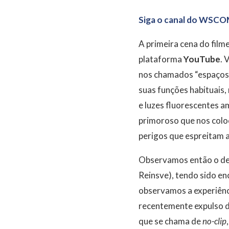
Siga o canal do WSCO
A primeira cena do film
plataforma
YouTube
. 
nos chamados “espaços l
suas funções habituais
e luzes fluorescentes a
primoroso que nos coloc
perigos que espreitam a
Observamos então o des
Reinsve), tendo sido en
observamos a experiên
recentemente expulso de
que se chama de
no-clip