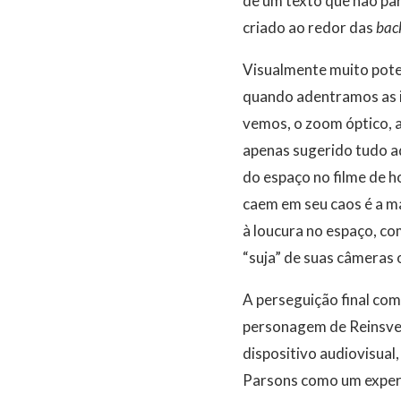
de um texto que não pa
criado ao redor das
bac
Visualmente muito poten
quando adentramos as i
vemos, o zoom óptico, a
apenas sugerido tudo a
do espaço no filme de h
caem em seu caos é a ma
à loucura no espaço, co
“suja” de suas câmeras 
A perseguição final com
personagem de Reinsve
dispositivo audiovisual
Parsons como um experi