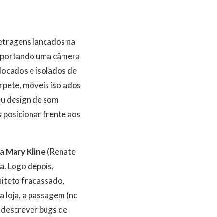
metragens lançados na
 portando uma câmera
locados e isolados de
rpete, móveis isolados
eu design de som
 posicionar frente aos
ta
Mary Kline
(Renate
a. Logo depois,
uiteto fracassado,
a loja, a passagem (no
a descrever bugs de