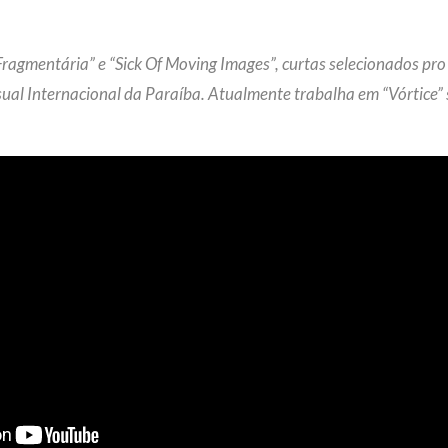
“Fragmentária” e “Sick Of Moving Images”, curtas selecionados pro 
ual Internacional da Paraíba. Atualmente trabalha em “Vórtice” s