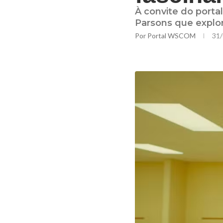
À convite do porta
Parsons que explor
Por
Portal WSCOM
31/