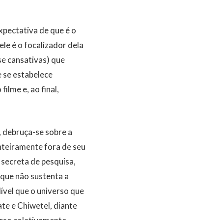
xpectativa de que é o
le é o focalizador dela
se cansativas) que
 se estabelece
ilme e, ao final,
 debruça-se sobre a
nteiramente fora de seu
a secreta de pesquisa,
que não sustenta a
ível que o universo que
te e Chiwetel, diante