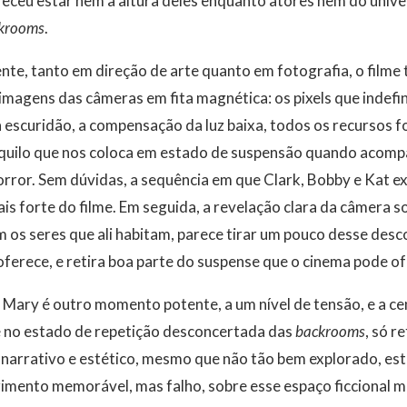
receu estar nem à altura deles enquanto atores nem do univ
krooms
.
te, tanto em direção de arte quanto em fotografia, o filme
magens das câmeras em fita magnética: os pixels que indefi
 escuridão, a compensação da luz baixa, todos os recursos 
quilo que nos coloca em estado de suspensão quando acom
orror. Sem dúvidas, a sequência em que Clark, Bobby e Kat e
is forte do filme. Em seguida, a revelação clara da câmera so
m os seres que ali habitam, parece tirar um pouco desse de
oferece, e retira boa parte do suspense que o cinema pode of
 Mary é outro momento potente, a um nível de tensão, e a cena
 no estado de repetição desconcertada das
backrooms
, só r
, narrativo e estético, mesmo que não tão bem explorado, es
mento memorável, mas falho, sobre esse espaço ficcional m