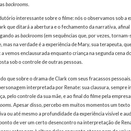
 as
backrooms
.
utório interessante sobre o filme: nós o observamos sob a e
k que ditará a abertura e o fechamento da narrativa, afinal e
tigando as
backrooms
(em sequências que, por vezes, tornam-
 mas na verdade é a experiência de Mary, sua terapeuta, que
: a vemos enclausurada enquanto criança na segunda cena do f
sta sob o controle de outras pessoas.
do que sobre o drama de Clark com seus fracassos pessoais,
personagem interpretada por Renate: sua clausura, sempre i
ça, pelo controle da sua mãe, e ao final do filme pela empres
rooms
. Apesar disso, percebo em muitos momentos um texto 
va ou até mesmo a profundidade da experiência visível e aud
 ponto de ver um certo desencontro na interpretação de Rena