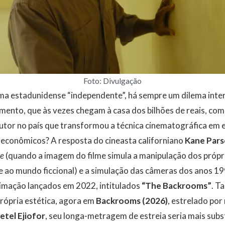
Foto: Divulgação
ma estadunidense “independente”, há sempre um dilema inter
amento, que às vezes chegam à casa dos bilhões de reais, co
utor no país que transformou a técnica cinematográfica em 
 econômicos? A resposta do cineasta californiano
Kane Pars
ge
(quando a imagem do filme simula a manipulação dos próp
 ao mundo ficcional) e a simulação das câmeras dos anos 19
mação lançados em 2022, intitulados
“The Backrooms”
. Ta
rópria estética, agora em
Backrooms (2026)
, estrelado po
etel Ejiofor
, seu longa-metragem de estreia seria mais subst