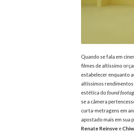
Quando se fala em cine
filmes de altíssimo orç
estabelecer enquanto a
altíssimos rendimentos
estética do
found foota
se a câmera pertencesse
curta-metragens em ani
apostado mais em sua p
Renate Reinsve
e
Chiw