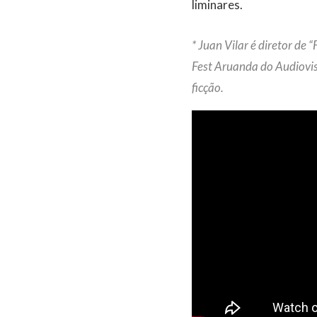
liminares.
* Juan Vilar é diretor de 
Fest Aruanda do Audiovis
ficção.