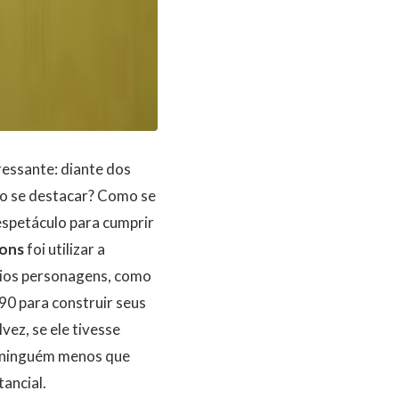
essante: diante dos
mo se destacar? Como se
espetáculo para cumprir
ons
foi utilizar a
rios personagens, como
90 para construir seus
lvez, se ele tivesse
r ninguém menos que
ancial.