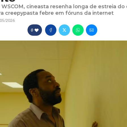
l WSCOM, cineasta resenha longa de estreia do 
a creepypasta febre em fóruns da internet
05/2026
0