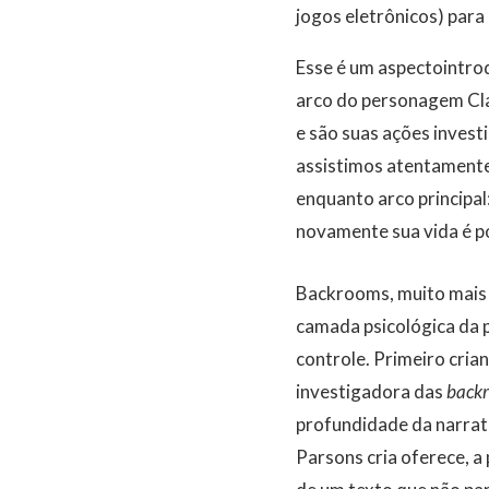
jogos eletrônicos) para
Esse é um aspectointrod
arco do personagem Clar
e são suas ações inves
assistimos atentamente,
enquanto arco principal
novamente sua vida é po
Backrooms, muito mais 
camada psicológica da 
controle. Primeiro crian
investigadora das
back
profundidade da narrati
Parsons cria oferece, a