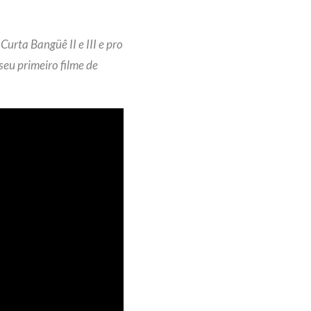
Curta Bangüê II e III e pro
eu primeiro filme de