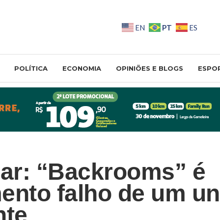
PT
EN
ES
POLÍTICA
ECONOMIA
OPINIÕES E BLOGS
ESPO
lar: “Backrooms” é
ento falho de um un
nte