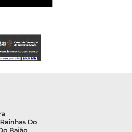
ra
 Rainhas Do
Do Baião