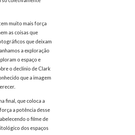
erso coletivamente
 tem muito mais força
nem as coisas que
fotográficos que deixam
panhamos a exploração
xploram o espaço e
bre o declínio de Clark
sconhecido que a imagem
erecer.
 final, que coloca a
eforça a potência desse
tabelecendo o filme de
itológico dos espaços