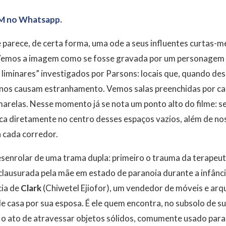
M no Whatsapp.
e parece, de certa forma, uma ode a seus influentes curtas-
Vemos a imagem como se fosse gravada por um personagem
iminares” investigados por Parsons: locais que, quando des
, nos causam estranhamento. Vemos salas preenchidas por ca
marelas. Nesse momento já se nota um ponto alto do filme: s
a diretamente no centro desses espaços vazios, além de nos
 cada corredor.
enrolar de uma trama dupla: primeiro o trauma da terapeu
clausurada pela mãe em estado de paranoia durante a infânci
cia de
Clark
(Chiwetel Ejiofor), um vendedor de móveis e arq
 casa por sua esposa. É ele quem encontra, no subsolo de su
, o ato de atravessar objetos sólidos, comumente usado par