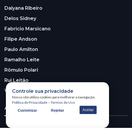
Dalyana Ribeiro
Delos Sidney
Fabricio Marsicano
Filipe Andson
Paulo Amilton
Ramalho Leite
Rômulo Polari
Rui Leitão
Walter Santos
Controle sua privacidade
Nosso site utiliza cookies para melhorar a navegação.
Política de Privacidade
–
Termos de Uso
ASSINE A NOSSA NEWSLETTER!
Aceitar
Customizar
Rejeitar