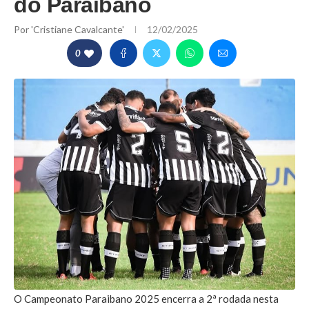
do Paraibano
Por
'Cristiane Cavalcante'
12/02/2025
0
O Campeonato Paraibano 2025 encerra a 2ª rodada nesta