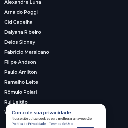
Alexandre Luna
Arnaldo Poggi
Cid Gadelha
Dalyana Ribeiro
Delos Sidney
Fabricio Marsicano
Filipe Andson
Paulo Amilton
Ramalho Leite
Rômulo Polari
Rui Leitão
Walter Santos
Controle sua privacidade
Nosso site utiliza cookies para melhorar a navegação.
Política de Privacidade
–
Termos de Uso