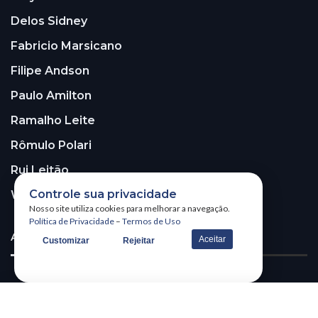
Delos Sidney
Fabricio Marsicano
Filipe Andson
Paulo Amilton
Ramalho Leite
Rômulo Polari
Rui Leitão
Controle sua privacidade
Walter Santos
Nosso site utiliza cookies para melhorar a navegação.
Política de Privacidade
–
Termos de Uso
ASSINE A NOSSA NEWSLETTER!
Aceitar
Customizar
Rejeitar
Receba nossa newsletter