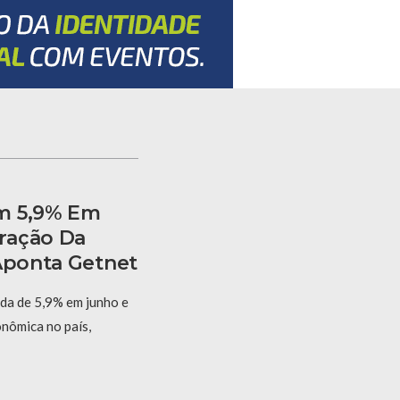
m 5,9% Em
ração Da
 Aponta Getnet
eda de 5,9% em junho e
onômica no país,