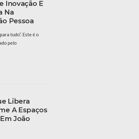
e Inovação E
a Na
ão Pessoa
para tudo”. Este é o
ado pelo
ue Libera
me A Espaços
 Em João