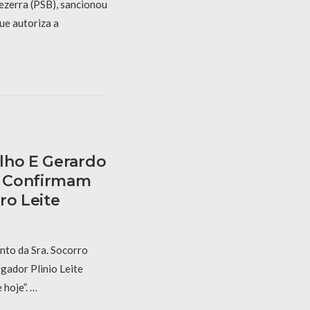
ezerra (PSB), sancionou
ue autoriza a
lho E Gerardo
E Confirmam
ro Leite
nto da Sra. Socorro
gador Plinio Leite
hoje”. …