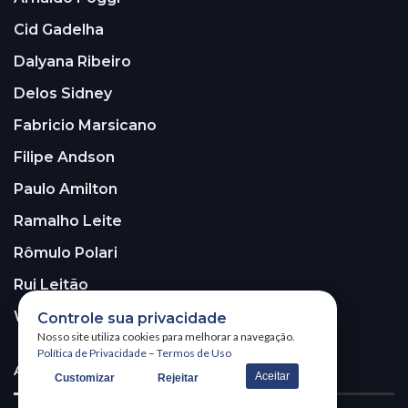
Cid Gadelha
Dalyana Ribeiro
Delos Sidney
Fabricio Marsicano
Filipe Andson
Paulo Amilton
Ramalho Leite
Rômulo Polari
Rui Leitão
Walter Santos
Controle sua privacidade
Nosso site utiliza cookies para melhorar a navegação.
Política de Privacidade
–
Termos de Uso
ASSINE A NOSSA NEWSLETTER!
Aceitar
Customizar
Rejeitar