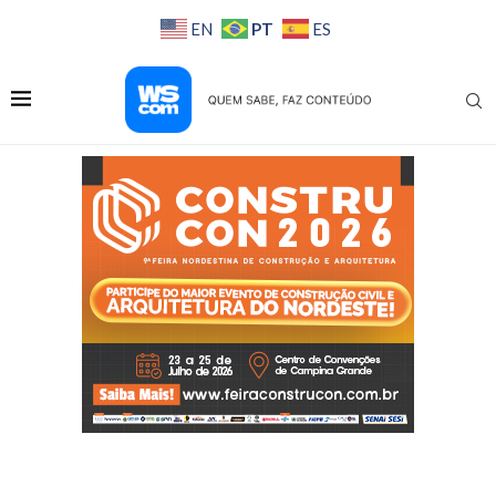
PT
EN
ES