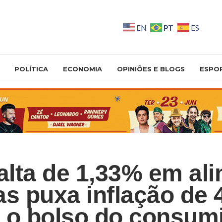
PT
EN
ES
POLÍTICA
ECONOMIA
OPINIÕES E BLOGS
ESPO
 alta de 1,33% em al
as puxa inflação de 
 o bolso do consum