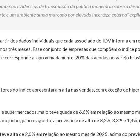
ombinou evidências de transmissão da política monetária sobre a desac
orte e um ambiente ainda marcado por elevada incerteza externa” expl
partir dos dados individuais que cada associado do IDV informa em r
mos três meses. Esse conjunto de empresas que compõem o índice p
 e corresponde a, aproximadamente, 20% das vendas no varejo brasi
etores do índice apresentaram alta nas vendas, com exceção de hipe
 e supermercados, maio teve queda de 6,6% em relação ao mesmo mê
ara junho, julho e agosto, a previsão é de alta de 3,2%, 3,3% e 1,4%,
teve alta de 2,0% em relação ao mesmo mês de 2025, acima do previs