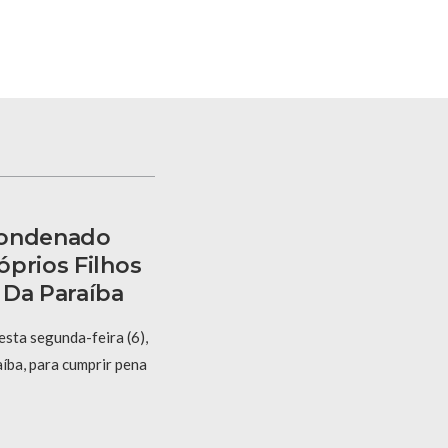
Condenado
óprios Filhos
 Da Paraíba
sta segunda-feira (6),
íba, para cumprir pena