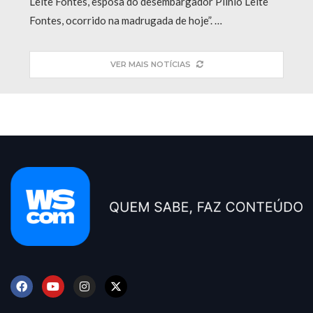
Leite Fontes, esposa do desembargador Plinio Leite
Fontes, ocorrido na madrugada de hoje”. …
VER MAIS NOTÍCIAS