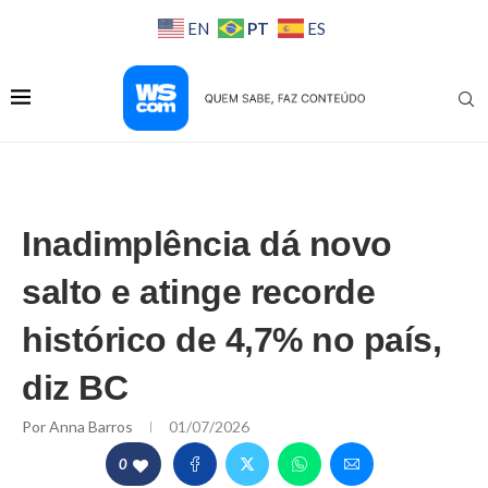
PT
EN
ES
Inadimplência dá novo
salto e atinge recorde
histórico de 4,7% no país,
diz BC
Por
Anna Barros
01/07/2026
0