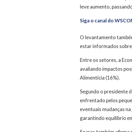
leve aumento, passand
Siga o canal do WSCO
O levantamento também
estar informados sobre 
Entre os setores, a Ec
avaliando impactos posi
Alimentícia (16%).
Segundo o presidente d
enfrentado pelos pequen
eventuais mudanças na j
garantindo equilíbrio e
Soares também afirma q