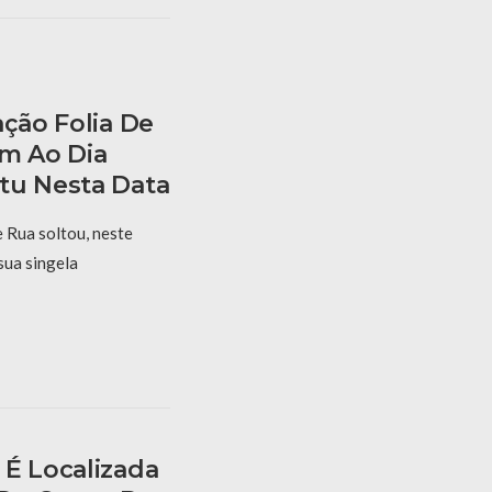
ação Folia De
m Ao Dia
tu Nesta Data
e Rua soltou, neste
sua singela
 É Localizada