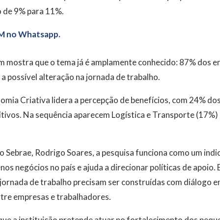
o de 9% para 11%.
M no Whatsapp.
 mostra que o tema já é amplamente conhecido: 87% dos e
a possível alteração na jornada de trabalho.
onomia Criativa lidera a percepção de benefícios, com 24% 
tivos. Na sequência aparecem Logística e Transporte (17%) e
o Sebrae, Rodrigo Soares, a pesquisa funciona como um ind
os negócios no país e ajuda a direcionar políticas de apoio. 
ornada de trabalho precisam ser construídas com diálogo en
ntre empresas e trabalhadores.
ue a instituição pretende atuar no fortalecimento dos pequ