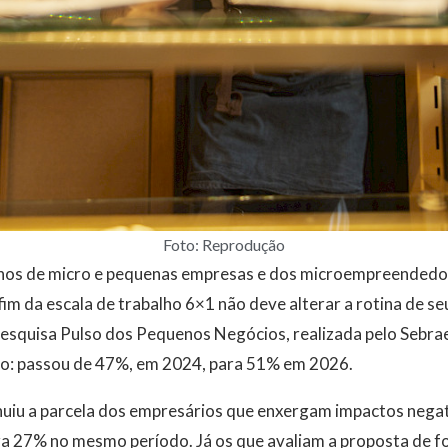
Foto: Reprodução
os de micro e pequenas empresas e dos microempreendedore
fim da escala de trabalho 6×1 não deve alterar a rotina de se
Pesquisa Pulso dos Pequenos Negócios, realizada pelo Sebrae
o: passou de 47%, em 2024, para 51% em 2026.
iu a parcela dos empresários que enxergam impactos negat
a 27% no mesmo período. Já os que avaliam a proposta de f