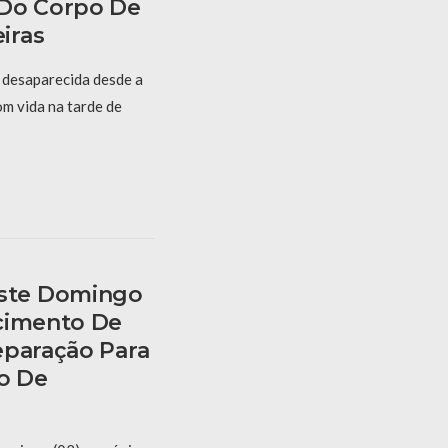
 Do Corpo De
iras
 desaparecida desde a
om vida na tarde de
ste Domingo
cimento De
eparação Para
ão De