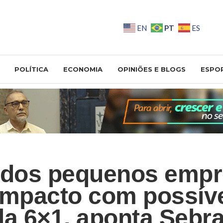
PT
EN
ES
POLÍTICA
ECONOMIA
OPINIÕES E BLOGS
ESPO
 dos pequenos empr
impacto com possíve
la 6×1, aponta Sebr