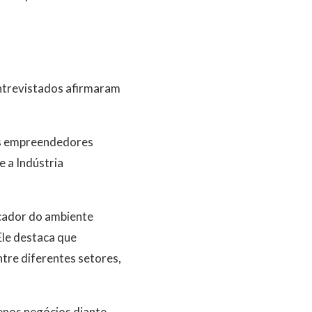
ntrevistados afirmaram
dos empreendedores
 a Indústria
icador do ambiente
Ele destaca que
tre diferentes setores,
enos negócios diante