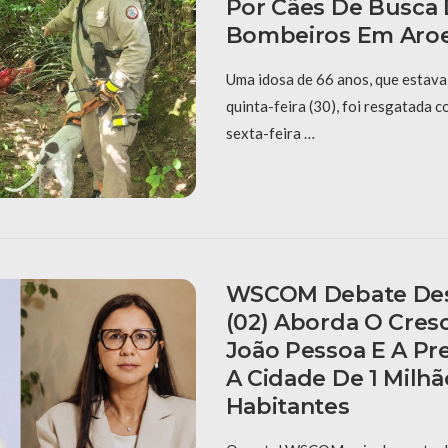
Por Cães De Busca
Bombeiros Em Aroe
Uma idosa de 66 anos, que estava
quinta-feira (30), foi resgatada c
sexta-feira …
WSCOM Debate De
(02) Aborda O Cres
João Pessoa E A Pr
A Cidade De 1 Milh
Habitantes