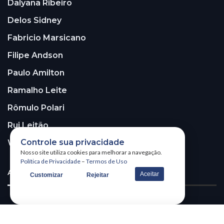
Dalyana Ribeiro
Delos Sidney
Fabricio Marsicano
Filipe Andson
Paulo Amilton
Ramalho Leite
Rômulo Polari
Rui Leitão
Controle sua privacidade
Walter Santos
Nosso site utiliza cookies para melhorar a navegação.
Política de Privacidade
–
Termos de Uso
ASSINE A NOSSA NEWSLETTER!
Aceitar
Customizar
Rejeitar
Receba nossa newsletter