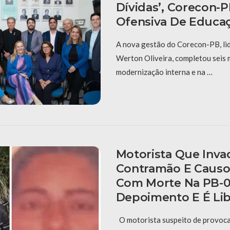
Dívidas’, Corecon-
Ofensiva De Educaç
A nova gestão do Corecon-PB, li
Werton Oliveira, completou seis
modernização interna e na …
Motorista Que Inva
Contramão E Causo
Com Morte Na PB-0
Depoimento E É Li
O motorista suspeito de provoca