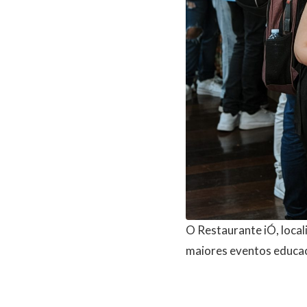
O Restaurante iÓ, loca
maiores eventos educac