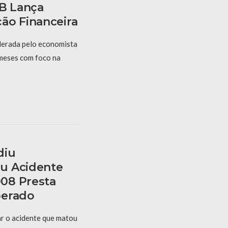
PB Lança
ão Financeira
derada pelo economista
 meses com foco na
diu
u Acidente
08 Presta
berado
r o acidente que matou