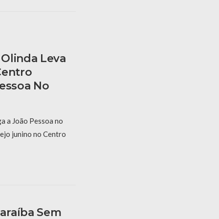
Olinda Leva
Centro
Pessoa No
a a João Pessoa no
ejo junino no Centro
araíba Sem