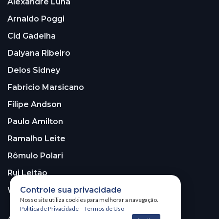
Alexandre Luna
Arnaldo Poggi
Cid Gadelha
Dalyana Ribeiro
Delos Sidney
Fabricio Marsicano
Filipe Andson
Paulo Amilton
Ramalho Leite
Rômulo Polari
Rui Leitão
Controle sua privacidade
Walter Santos
Nosso site utiliza cookies para melhorar a navegação.
Política de Privacidade
–
Termos de Uso