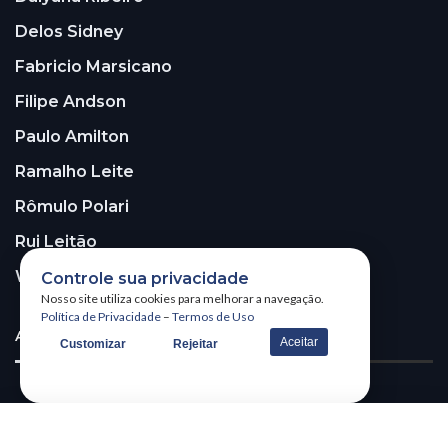
Delos Sidney
Fabricio Marsicano
Filipe Andson
Paulo Amilton
Ramalho Leite
Rômulo Polari
Rui Leitão
Walter Santos
Controle sua privacidade
Nosso site utiliza cookies para melhorar a navegação.
Política de Privacidade
–
Termos de Uso
ASSINE A NOSSA NEWSLETTER!
Aceitar
Customizar
Rejeitar
Receba nossa newsletter