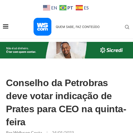
PT
EN
ES
Conselho da Petrobras
deve votar indicação de
Prates para CEO na quinta-
feira
Por
Wallyson Costa
24/01/2023