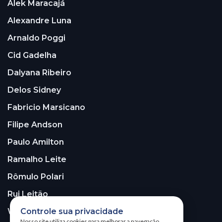
Alek Maracajá
Alexandre Luna
Arnaldo Poggi
Cid Gadelha
Dalyana Ribeiro
Delos Sidney
Fabricio Marsicano
Filipe Andson
Paulo Amilton
Ramalho Leite
Rômulo Polari
Rui Leitão
Walter Santos
Controle sua privacidade
Nosso site utiliza cookies para melhorar a navegação.