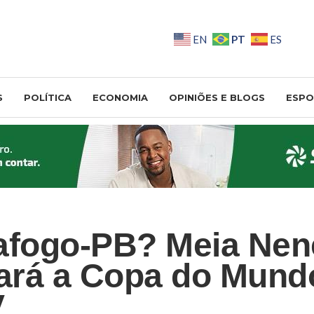
PT
EN
ES
S
POLÍTICA
ECONOMIA
OPINIÕES E BLOGS
ESPO
afogo-PB? Meia Nen
ará a Copa do Mund
V