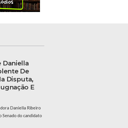
 Daniella
plente De
a Disputa,
pugnação E
dora Daniella Ribeiro
ao Senado do candidato