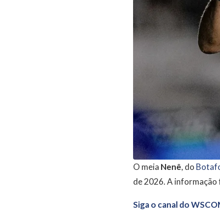
O meia
Nenê
, do
Botaf
de 2026. A informação f
Siga o canal do WSCO