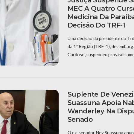
Justiça Suspende 
MEC A Quatro Curs
Medicina Da Paraíb
Decisão Do TRF-1
Uma decisão da presidente do Tri
da 1ª Região (TRF-1), desembar
Cardoso, suspendeu provisoriame
Suplente De Venezi
Suassuna Apoia Na
Wanderley Na Disp
Senado
O ex-senador Ney Suassuna anunc