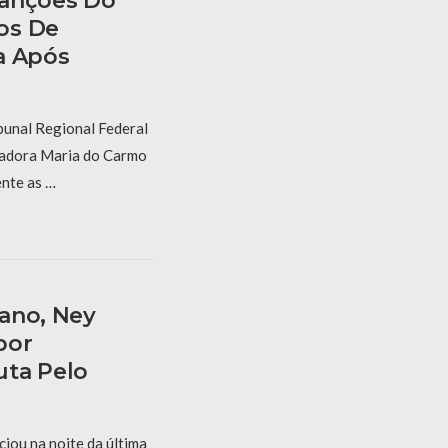
Sanções Do
os De
a Após
bunal Regional Federal
gadora Maria do Carmo
nte as …
ano, Ney
bor
uta Pelo
iou na noite da última