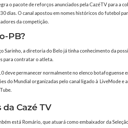
egra o pacote de reforços anunciados pela CazéTV para a c
0 dias. O canal apostou em nomes históricos do futebol par
xadores da competição.
go-PB?
go Sarinho, a diretoria do Belo já tinha conhecimento da poss
 para contratar o atleta.
10 deve permanecer normalmente no elenco botafoguense en
ões do Mundial organizadas pelo canal ligado à LiveMode e a
uTube.
 da Cazé TV
mbém está Romário, que atuará como embaixador da Seleção