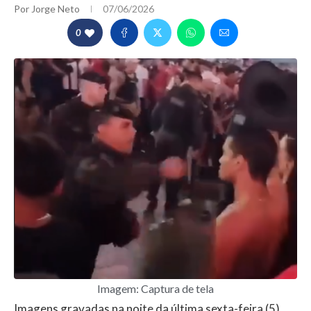
Por
Jorge Neto
07/06/2026
0
Imagem: Captura de tela
Imagens gravadas na noite da última sexta-feira (5),