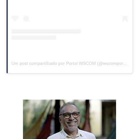
Um post compartilhado por Portal WSCOM (@wscomportal)