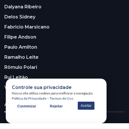
Dalyana Ribeiro
Delos Sidney
Fabricio Marsicano
Filipe Andson
Paulo Amilton
Ramalho Leite
Rômulo Polari
Rui Leitão
Controle sua privacidade
Walter Santos
Nosso site utiliza cookies para melhorar a navegação.
Política de Privacidade
–
Termos de Uso
ASSINE A NOSSA NEWSLETTER!
Aceitar
Customizar
Rejeitar