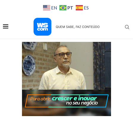
PT
EN
ES