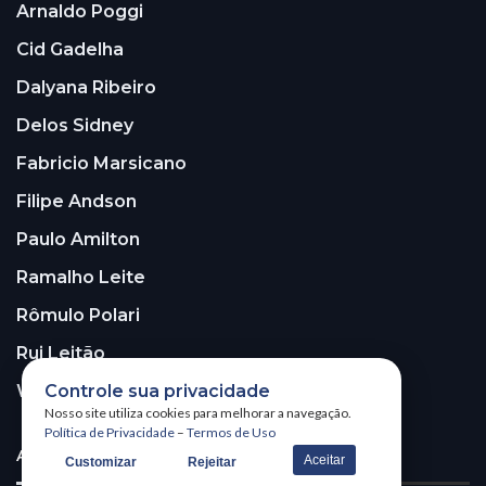
Arnaldo Poggi
Cid Gadelha
Dalyana Ribeiro
Delos Sidney
Fabricio Marsicano
Filipe Andson
Paulo Amilton
Ramalho Leite
Rômulo Polari
Rui Leitão
Walter Santos
Controle sua privacidade
Nosso site utiliza cookies para melhorar a navegação.
Política de Privacidade
–
Termos de Uso
ASSINE A NOSSA NEWSLETTER!
Aceitar
Customizar
Rejeitar