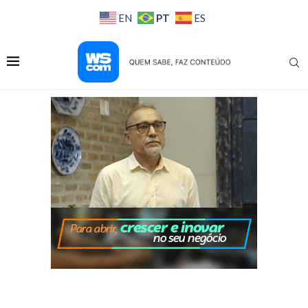
PT
EN
ES