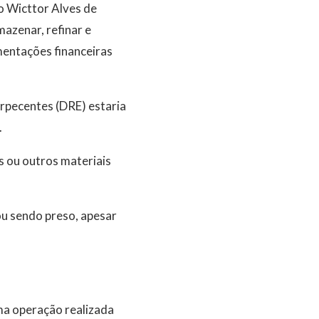
o Wicttor Alves de
azenar, refinar e
mentações financeiras
rpecentes (DRE) estaria
.
s ou outros materiais
u sendo preso, apesar
a operação realizada