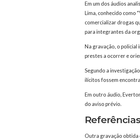
Em um dos áudios anali
Lima, conhecido como “V
comercializar drogas q
para integrantes da or
Na gravação, o policia
prestes a ocorrer e ori
Segundo a investigação,
ilícitos fossem encontra
Em outro áudio, Everto
do aviso prévio.
Referências
Outra gravação obtida 