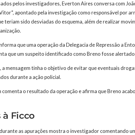
sados pelos investigadores, Everton Aires conversa com Joã
itor”, apontado pela investigação como responsável por arm
ue teriam sido desviadas do esquema, além de realizar movi
ganização.
l informa que uma operação da Delegacia de Repressão a Ento
enta que um suspeito identificado como Breno fosse alertado
 a mensagem tinha o objetivo de evitar que eventuais droga
dos durante a ação policial.
n comenta o resultado da operação e afirma que Breno acabo
 à Ficco
durante as apurações mostra o investigador comentando um