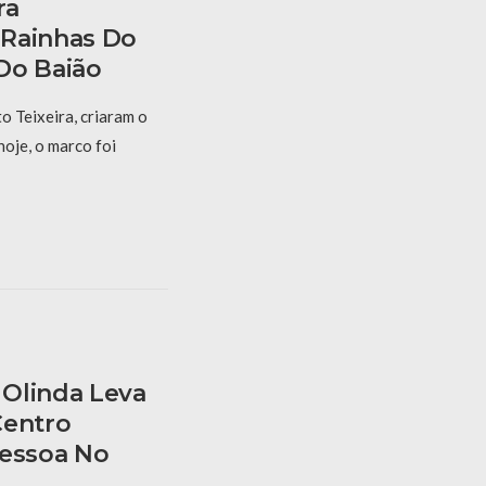
ra
 Rainhas Do
Do Baião
 Teixeira, criaram o
hoje, o marco foi
Olinda Leva
Centro
Pessoa No