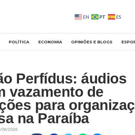
PT
EN
ES
POLÍTICA
ECONOMIA
OPINIÕES E BLOGS
ESPO
o Perfídus: áudios
m vazamento de
ções para organiza
sa na Paraíba
/06/2026