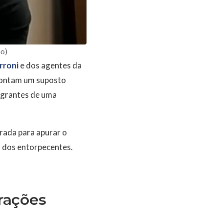
bo)
rroni
e dos agentes da
apontam um suposto
egrantes de uma
rada para apurar o
l dos entorpecentes.
rações