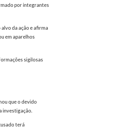
ormado por integrantes
alvo da ação e afirma
 ou em aparelhos
formações sigilosas
rmou que o devido
a investigação.
cusado terá