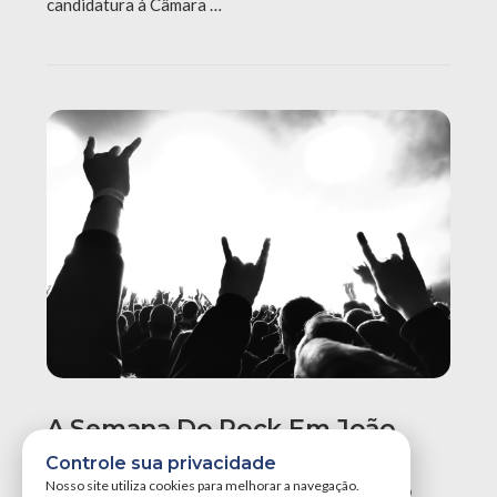
candidatura à Câmara …
A Semana Do Rock Em João
Pessoa Promete Um Dos
Controle sua privacidade
Maiores Finais De Semana Do
Nosso site utiliza cookies para melhorar a navegação.