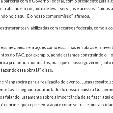
a parceria com o Governo Federal, com o presidente Lula a g
m trabalho em conjunto de levar serviços e acessos rápidos 
ndo hoje aqui. É o nosso compromisso”, afirmou.
estruturantes viabilizadas com recursos federais, como a c
 resume apenas em ações como essa, mas em obras em invest
entos do PAC, por exemplo, aonde estamos construindo o Ho
órica prometida por muitos, mas que o nosso governo, junto
 fazendo essa obra lá”, disse.
e Mangabeira para a realização do evento, Lucas ressaltou 
ente tava chegando aqui ao lado do nosso ministro Guilherm
mos falando justamente sobre a importância de se fazer aqu
e é enorme, que representa aqui é como se fosse muitas cidad