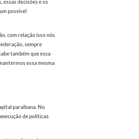
, essas decisões e os
 um possível
ão, com relação isso nós
 Federação, sempre
 sabe também que essa
de mantermos essa mesma
apital paraibana. No
execução de políticas