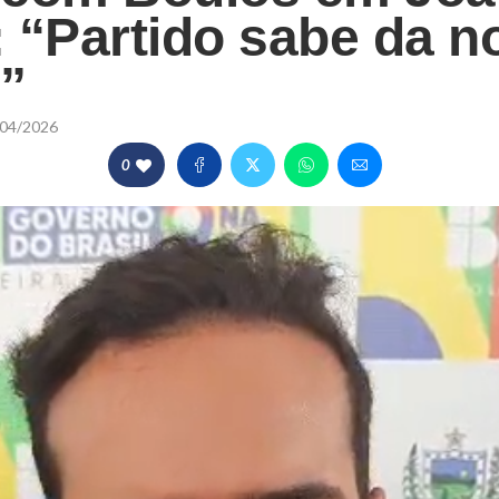
 “Partido sabe da n
”
04/2026
0