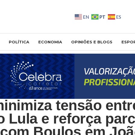
PT
EN
ES
POLÍTICA
ECONOMIA
OPINIÕES E BLOGS
ESPO
inimiza tensão entr
 Lula e reforça par
 com Boulos em Joã