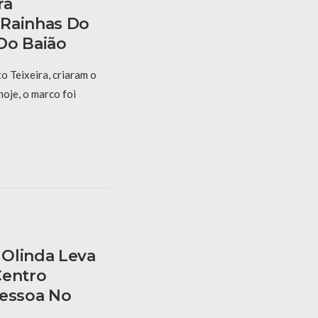
ra
 Rainhas Do
Do Baião
 Teixeira, criaram o
hoje, o marco foi
Olinda Leva
Centro
Pessoa No