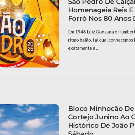
São Pedro De Caiça
Homenageia Reis E
Forró Nos 80 Anos 
Em 1946 Luiz Gonzaga e Humberto
ritmo baião, tal qual conhecemos 
exatamente a …
Bloco Minhocão De 
Cortejo Junino Ao 
Histórico De João 
Sábado