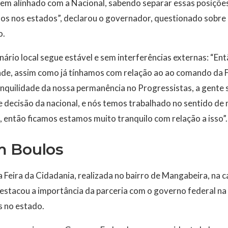
em alinhado com a Nacional, sabendo separar essas posições
tos nos estados”, declarou o governador, questionado sobre
o.
nário local segue estável e sem interferências externas: “Ent
ade, assim como já tínhamos com relação ao ao comando da
anquilidade da nossa permanência no Progressistas, a gente
e decisão da nacional, e nós temos trabalhado no sentido 
 então ficamos estamos muito tranquilo com relação a isso”.
m Boulos
a Feira da Cidadania, realizada no bairro de Mangabeira, na c
stacou a importância da parceria com o governo federal na 
s no estado.