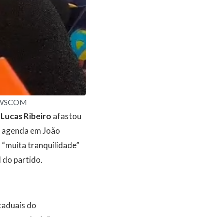
m: WSCOM
r
Lucas Ribeiro
afastou
te agenda em João
 “muita tranquilidade”
 do partido.
taduais do