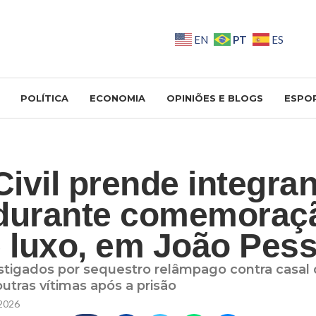
PT
EN
ES
POLÍTICA
ECONOMIA
OPINIÕES E BLOGS
ESPO
Civil prende integra
 durante comemoraç
e luxo, em João Pes
stigados por sequestro relâmpago contra casal 
utras vítimas após a prisão
2026