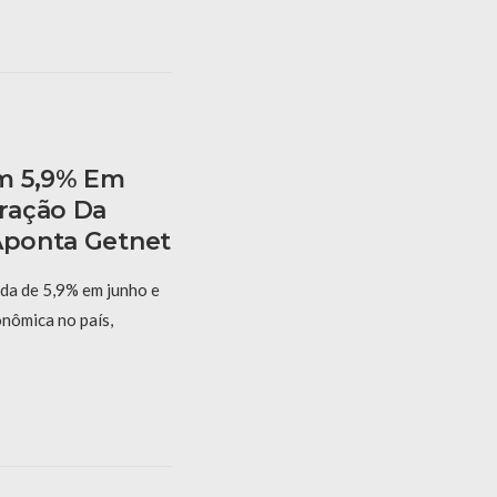
m 5,9% Em
ração Da
 Aponta Getnet
eda de 5,9% em junho e
onômica no país,