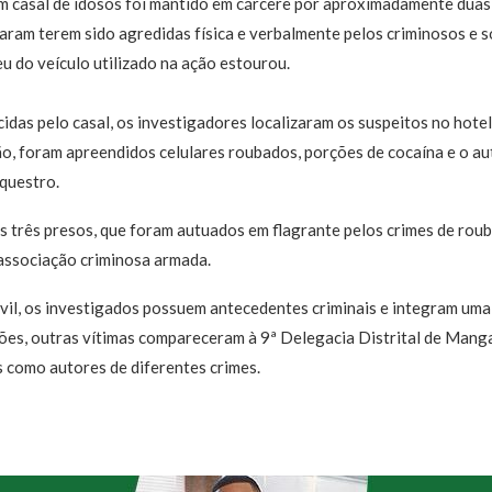
um casal de idosos foi mantido em cárcere por aproximadamente duas
taram terem sido agredidas física e verbalmente pelos criminosos e 
eu do veículo utilizado na ação estourou.
das pelo casal, os investigadores localizaram os suspeitos no hote
o, foram apreendidos celulares roubados, porções de cocaína e o au
questro.
 três presos, que foram autuados em flagrante pelos crimes de roub
 associação criminosa armada.
vil, os investigados possuem antecedentes criminais e integram uma
sões, outras vítimas compareceram à 9ª Delegacia Distrital de Man
 como autores de diferentes crimes.