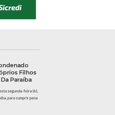
Condenado
óprios Filhos
 Da Paraíba
sta segunda-feira (6),
íba, para cumprir pena