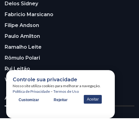
Delos Sidney
Fabricio Marsicano
Filipe Andson
Paulo Amilton
Ramalho Leite
Rômulo Polari
Rui Leitão
Controle sua privacidade
Walter Santos
Nosso site utiliza cookies para melhorar a navegação.
Política de Privacidade
–
Termos de Uso
ASSINE A NOSSA NEWSLETTER!
Aceitar
Customizar
Rejeitar
Receba nossa newsletter