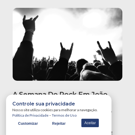
A Semana Do Rock Em João
Pessoa Promete Um Dos
Controle sua privacidade
Maiores Finais De Semana Do
Nosso site utiliza cookies para melhorar a navegação.
Política de Privacidade
–
Termos de Uso
Ano!
Aceitar
Customizar
Rejeitar
A Semana do Rock em João Pessoa tá destruidora!