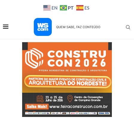
PT
EN
ES