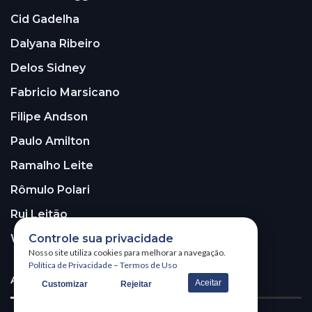
Cid Gadelha
Dalyana Ribeiro
Delos Sidney
Fabricio Marsicano
Filipe Andson
Paulo Amilton
Ramalho Leite
Rômulo Polari
Rui Leitão
Controle sua privacidade
Walter Santos
Nosso site utiliza cookies para melhorar a navegação.
Política de Privacidade
–
Termos de Uso
ASSINE A NOSSA NEWSLETTER!
Aceitar
Customizar
Rejeitar