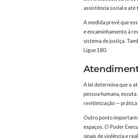
assistência social e até
A medida prevê que ess
e encaminhamento à rede
sistema de justiça. Tam
Ligue 180.
Atendiment
A lei determina que o a
pessoa humana, escuta q
revitimização — prática
Outro ponto importante 
espaços. O Poder Execu
sinais de violência e r