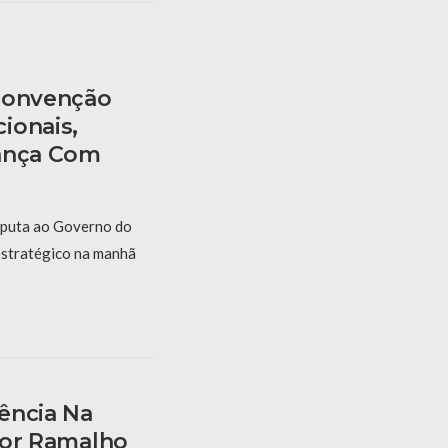
 Convenção
ionais,
iança Com
sputa ao Governo do
estratégico na manhã
ência Na
 Por Ramalho