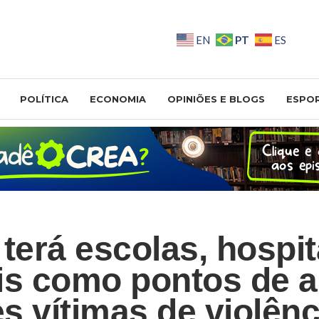
PT
EN
ES
POLÍTICA
ECONOMIA
OPINIÕES E BLOGS
ESPO
terá escolas, hospit
is como pontos de a
s vítimas de violênc