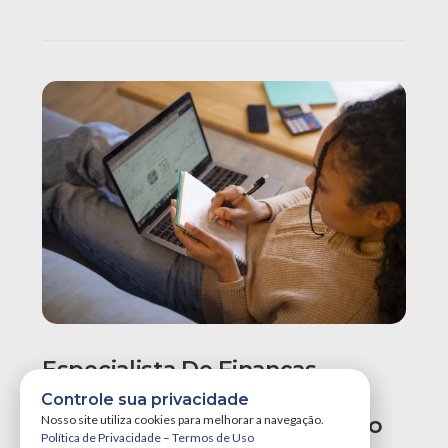
Especialista De Finanças
Recomenda Revisão Do
Controle sua privacidade
Orçamento Para Evitar Aperto
Nosso site utiliza cookies para melhorar a navegação.
Política de Privacidade
–
Termos de Uso