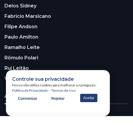
Delos Sidney
Fabricio Marsicano
Filipe Andson
Paulo Amilton
Ramalho Leite
Rômulo Polari
Rui Leitão
Walter Santos
Controle sua privacidade
Nosso site utiliza cookies para melhorar a navegação.
Política de Privacidade
–
Termos de Uso
ASSINE A NOSSA NEWSLETTER!
Aceitar
Customizar
Rejeitar
Receba nossa newsletter