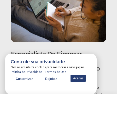
Especialista De Finanças
Recomenda Revisão Do
Controle sua privacidade
Orçamento Para Evitar Aperto
Nosso site utiliza cookies para melhorar a navegação.
Política de Privacidade
–
Termos de Uso
No Fim Do Ano
Aceitar
Customizar
Rejeitar
Especialistas em finanças recomendam uma revisão
urgente no planejamento orçamentário neste início de
segundo semestre para reajustar metas perdidas e …