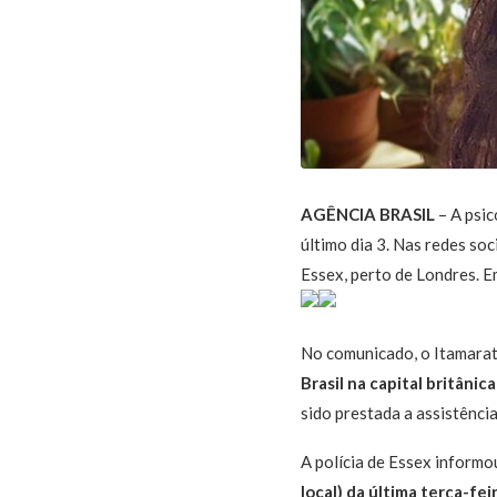
AGÊNCIA BRASIL
– A psic
último dia 3. Nas redes soc
Essex, perto de Londres. E
No comunicado, o Itamara
Brasil na capital britâni
sido prestada a assistência
A polícia de Essex informo
local) da última terça-fe