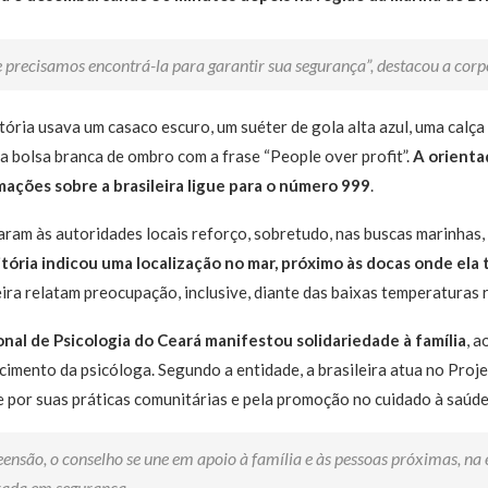
precisamos encontrá-la para garantir sua segurança”, destacou a corp
tória usava um casaco escuro, um suéter de gola alta azul, uma calça 
a bolsa branca de ombro com a frase “People over profit”.
A orienta
ações sobre a brasileira ligue para o número 999
.
taram às autoridades locais reforço, sobretudo, nas buscas marinhas,
itória indicou uma localização no mar, próximo às docas onde ela
ira relatam preocupação, inclusive, diante das baixas temperaturas 
nal de Psicologia do Ceará manifestou solidariedade à família
, a
imento da psicóloga. Segundo a entidade, a brasileira atua no Projet
 por suas práticas comunitárias e pela promoção no cuidado à saúde
nsão, o conselho se une em apoio à família e às pessoas próximas, na 
trada em segurança.