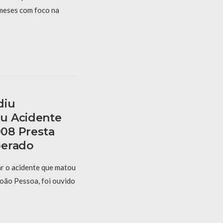
 meses com foco na
diu
u Acidente
08 Presta
berado
r o acidente que matou
oão Pessoa, foi ouvido