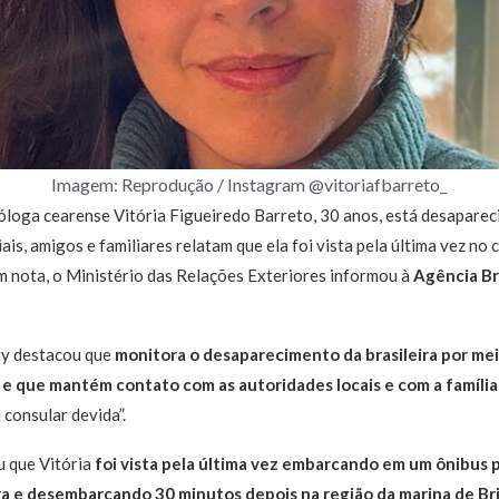
Imagem: Reprodução / Instagram @vitoriafbarreto_
óloga cearense Vitória Figueiredo Barreto, 30 anos, está desaparec
iais, amigos e familiares relatam que ela foi vista pela última vez n
m nota, o Ministério das Relações Exteriores informou à
Agência Br
ty destacou que
monitora o desaparecimento da brasileira por me
ca e que mantém contato com as autoridades locais e com a família
 consular devida”.
u que Vitória
foi vista pela última vez embarcando em um ônibus p
ira e desembarcando 30 minutos depois na região da marina de Br