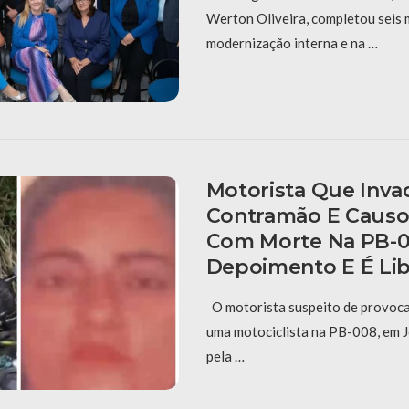
Werton Oliveira, completou seis
modernização interna e na …
Motorista Que Inva
Contramão E Causo
Com Morte Na PB-0
Depoimento E É Li
O motorista suspeito de provoca
uma motociclista na PB-008, em J
pela …