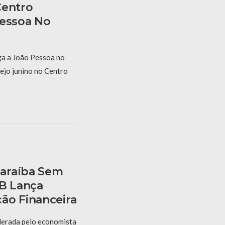
Centro
Pessoa No
a a João Pessoa no
ejo junino no Centro
araíba Sem
PB Lança
ão Financeira
derada pelo economista