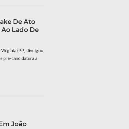
Fake De Ato
 Ao Lado De
 Virgínia (PP) divulgou
de pré-candidatura à
 Em João