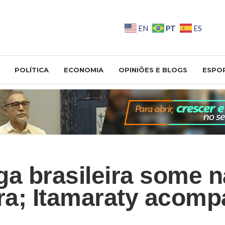
PT
EN
ES
POLÍTICA
ECONOMIA
OPINIÕES E BLOGS
ESPO
ga brasileira some n
rra; Itamaraty acom