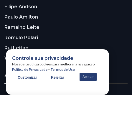
Filipe Andson
Paulo Amilton
Ramalho Leite
Rômulo Polari
Rui Leitão
Controle sua privacidade
Walter Santos
Nosso site utiliza cookies para melhorar a navegação.
Política de Privacidade
–
Termos de Uso
ASSINE A NOSSA NEWSLETTER!
Aceitar
Customizar
Rejeitar
Receba nossa newsletter
@2026 – All Right Reserved. WSCOM