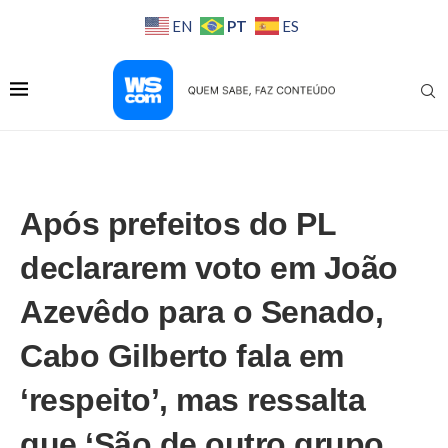
PT
EN
ES
Após prefeitos do PL
declararem voto em João
Azevêdo para o Senado,
Cabo Gilberto fala em
‘respeito’, mas ressalta
que ‘São de outro grupo