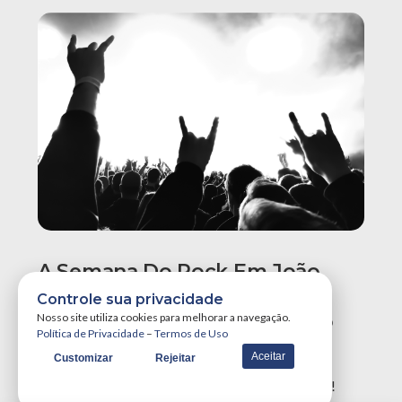
A Semana Do Rock Em João
Pessoa Promete Um Dos
Controle sua privacidade
Maiores Finais De Semana Do
Nosso site utiliza cookies para melhorar a navegação.
Política de Privacidade
–
Termos de Uso
Ano!
Aceitar
Customizar
Rejeitar
A Semana do Rock em João Pessoa tá destruidora!