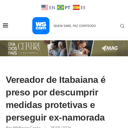
PT
EN
ES
Vereador de Itabaiana é
preso por descumprir
medidas protetivas e
perseguir ex-namorada
Por
Wallyson Costa
28/05/2026