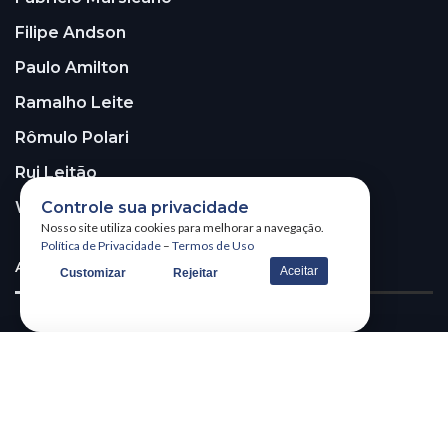
Filipe Andson
Paulo Amilton
Ramalho Leite
Rômulo Polari
Rui Leitão
Controle sua privacidade
Walter Santos
Nosso site utiliza cookies para melhorar a navegação.
Política de Privacidade
–
Termos de Uso
ASSINE A NOSSA NEWSLETTER!
Aceitar
Customizar
Rejeitar
Receba nossa newsletter