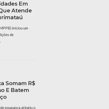
ridades Em
Que Atende
urimataú
(MPPB) iniciou um
dições de
…
ça Somam R$
lho E Batem
rço
de poupança atingiu o