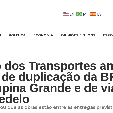
PT
EN
ES
S
POLÍTICA
ECONOMIA
OPINIÕES E BLOGS
ESPO
o dos Transportes a
 de duplicação da B
ina Grande e de vi
edelo
ou que as obras estão entre as entregas previs