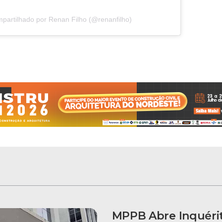
partilhado por Renan Filho (@renanfilho)
MPPB Abre Inquéri