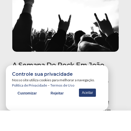
A Semana Do Rock Em João
Pessoa Promete Um Dos
Controle sua privacidade
Maiores Finais De Semana Do
Nosso site utiliza cookies para melhorar a navegação.
Política de Privacidade
–
Termos de Uso
Ano!
Aceitar
Customizar
Rejeitar
A Semana do Rock em João Pessoa tá destruidora!
Simplesmente teremos três grandes eventos em um
único final de semana, …