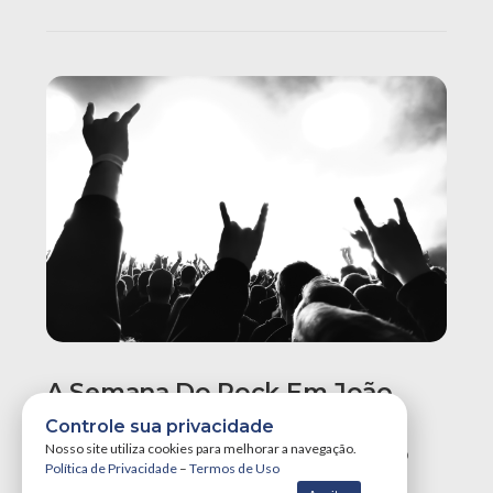
A Semana Do Rock Em João
Pessoa Promete Um Dos
Controle sua privacidade
Maiores Finais De Semana Do
Nosso site utiliza cookies para melhorar a navegação.
Política de Privacidade
–
Termos de Uso
Ano!