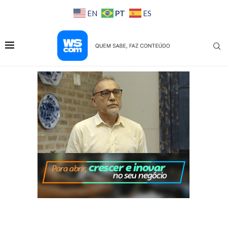
PT
EN
ES