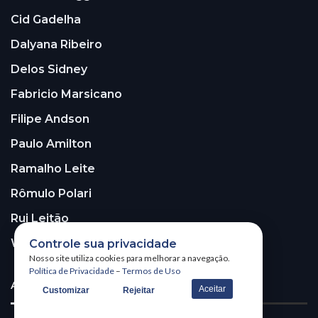
Cid Gadelha
Dalyana Ribeiro
Delos Sidney
Fabricio Marsicano
Filipe Andson
Paulo Amilton
Ramalho Leite
Rômulo Polari
Rui Leitão
Walter Santos
Controle sua privacidade
Nosso site utiliza cookies para melhorar a navegação.
Política de Privacidade
–
Termos de Uso
ASSINE A NOSSA NEWSLETTER!
Aceitar
Customizar
Rejeitar