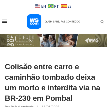
PT
EN
ES
Colisão entre carro e
caminhão tombado deixa
um morto e interdita via na
BR-230 em Pombal
Por
Rafael Andrade
13/01/2025