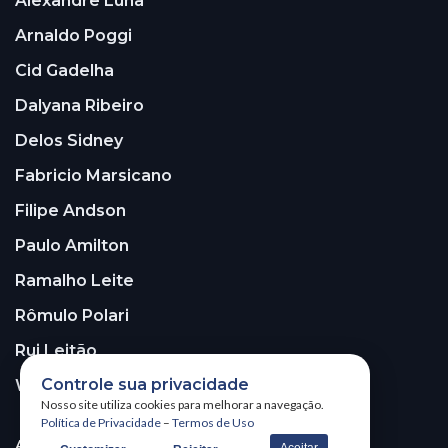
Alexandre Luna
Arnaldo Poggi
Cid Gadelha
Dalyana Ribeiro
Delos Sidney
Fabricio Marsicano
Filipe Andson
Paulo Amilton
Ramalho Leite
Rômulo Polari
Rui Leitão
Controle sua privacidade
Walter Santos
Nosso site utiliza cookies para melhorar a navegação.
Política de Privacidade
–
Termos de Uso
ASSINE A NOSSA NEWSLETTER!