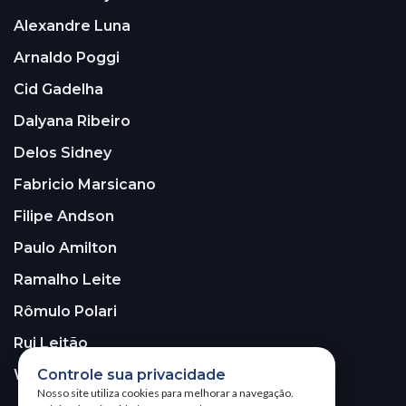
Alexandre Luna
Arnaldo Poggi
Cid Gadelha
Dalyana Ribeiro
Delos Sidney
Fabricio Marsicano
Filipe Andson
Paulo Amilton
Ramalho Leite
Rômulo Polari
Rui Leitão
Controle sua privacidade
Walter Santos
Nosso site utiliza cookies para melhorar a navegação.