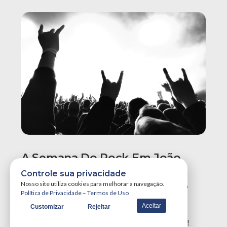
A Semana Do Rock Em João
Pessoa Promete Um Dos
Controle sua privacidade
Maiores Finais De Semana Do
Nosso site utiliza cookies para melhorar a navegação.
Política de Privacidade
–
Termos de Uso
Ano!
Aceitar
Customizar
Rejeitar
A Semana do Rock em João Pessoa tá destruidora!